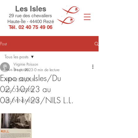
Les Isles
29 rue des chevaliers
Haute-Île - 44400 Rezé
Tél.
02 40 75 49 06
Post
Tous les posts
Virginie Poisson
Tous les posts
3 oct. 2023
0 min de lecture
Expo aux Isles/Du
MENU DU JOUR
02/10/23 au
LES CONCERTS
03/11/23/NILS L.L.
LES ÉVÈNEMENTS