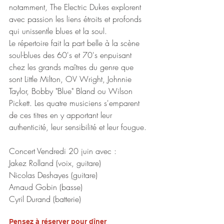
notamment, The Electric Dukes explorent 
avec passion les liens étroits et profonds 
qui unissentle blues et la soul.
Le répertoire fait la part belle à la scène 
soul-blues des 60's et 70's enpuisant 
chez les grands maîtres du genre que 
sont Little Milton, OV Wright, Johnnie 
Taylor, Bobby "Blue" Bland ou Wilson 
Pickett. Les quatre musiciens s'emparent 
de ces titres en y apportant leur 
authenticité, leur sensibilité et leur fougue.
Concert Vendredi 20 juin avec :
Jakez Rolland (voix, guitare)
Nicolas Deshayes (guitare)
Arnaud Gobin (basse)
Cyril Durand (batterie)
Pensez à réserver pour dîner