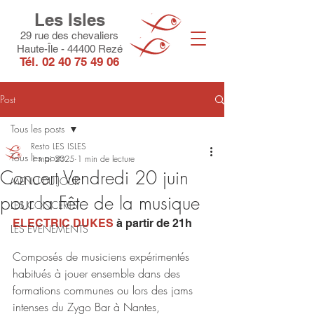
Les Isles
29 rue des chevaliers
Haute-Île - 44400 Rezé
Tél.
02 40 75 49 06
Post
Tous les posts
Resto LES ISLES
Tous les posts
1 mai 2025
1 min de lecture
Concert Vendredi 20 juin
MENU DU JOUR
pour la Fête de la musique
LES CONCERTS
ELECTRIC DUKES
à partir de 21h
LES ÉVÈNEMENTS
Composés de musiciens expérimentés 
habitués à jouer ensemble dans des 
formations communes ou lors des jams 
intenses du Zygo Bar à Nantes, 