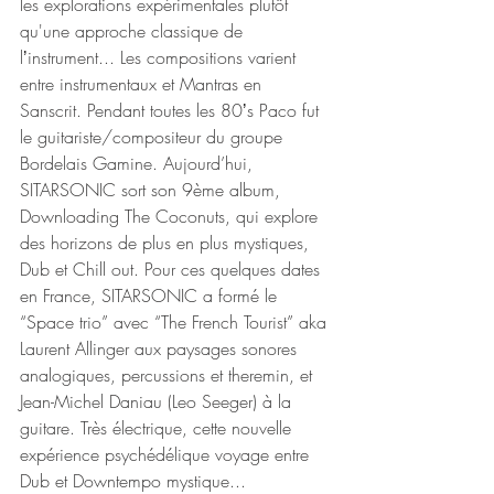
les explorations expérimentales plutôt 
qu'une approche classique de 
lʼinstrument... Les compositions varient 
entre instrumentaux et Mantras en 
Sanscrit. Pendant toutes les 80ʼs Paco fut 
le guitariste/compositeur du groupe 
Bordelais Gamine. Aujourd’hui, 
SITARSONIC sort son 9ème album, 
Downloading The Coconuts, qui explore 
des horizons de plus en plus mystiques, 
Dub et Chill out. Pour ces quelques dates 
en France, SITARSONIC a formé le 
“Space trio” avec “The French Tourist” aka 
Laurent Allinger aux paysages sonores 
analogiques, percussions et theremin, et 
Jean-Michel Daniau (Leo Seeger) à la 
guitare. Très électrique, cette nouvelle 
expérience psychédélique voyage entre 
Dub et Downtempo mystique...