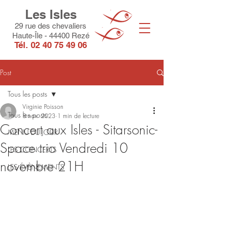
Les Isles
29 rue des chevaliers
Haute-Île - 44400 Rezé
Tél.
02 40 75 49 06
Post
Tous les posts
Virginie Poisson
Tous les posts
8 nov. 2023
1 min de lecture
Concert aux Isles - Sitarsonic-
MENU DU JOUR
Space trio Vendredi 10
LES CONCERTS
novembre 21H
LES ÉVÈNEMENTS