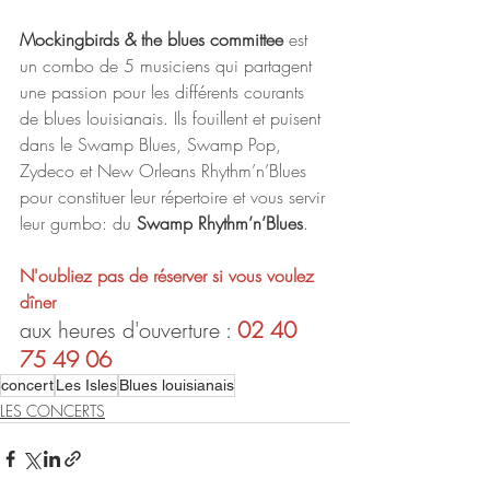
Mockingbirds & the blues committee 
est 
un combo de 5 musiciens qui partagent 
une passion pour les différents courants 
de blues louisianais. Ils fouillent et puisent 
dans le Swamp Blues, Swamp Pop, 
Zydeco et New Orleans Rhythm’n’Blues 
pour constituer leur répertoire et vous servir 
leur gumbo: du 
Swamp Rhythm’n’Blues
.
N'oubliez pas de réserver si vous voulez 
dîner
aux heures d'ouverture : 
02 40 
75 49 06
concert
Les Isles
Blues louisianais
LES CONCERTS