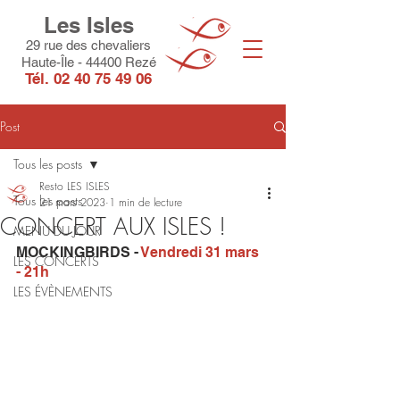
Les Isles
29 rue des chevaliers
Haute-Île - 44400 Rezé
Tél.
02 40 75 49 06
Post
Tous les posts
Resto LES ISLES
Tous les posts
21 mars 2023
1 min de lecture
CONCERT AUX ISLES !
MENU DU JOUR
MOCKINGBIRDS - 
Vendredi 31 mars 
LES CONCERTS
- 21h
LES ÉVÈNEMENTS